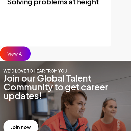
Solving problems at height
View All
WE'D LOVE TO HEAR FROM YOU.
Join our Global Talent
Community to get career
updates!
Join now