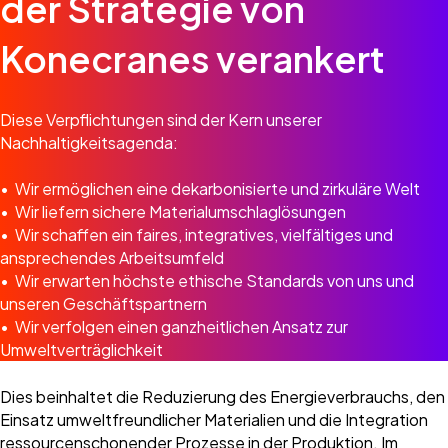
der Strategie von
Konecranes verankert
Diese Verpflichtungen sind der Kern unserer
Nachhaltigkeitsagenda:
•
Wir ermöglichen eine dekarbonisierte und zirkuläre Welt
•
Wir liefern sichere Materialumschlaglösungen
•
Wir schaffen ein faires, integratives, vielfältiges und
ansprechendes Arbeitsumfeld
•
Wir erwarten höchste ethische Standards von uns und
unseren Geschäftspartnern
•
Wir verfolgen einen ganzheitlichen Ansatz zur
Umweltverträglichkeit
​​Dies beinhaltet die Reduzierung des Energieverbrauchs, den
Einsatz umweltfreundlicher Materialien und die Integration
ressourcenschonender Prozesse in der Produktion. Im