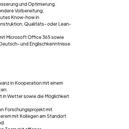
besserung und Optimierung.
ondere Vorbereitung,
gutes Know-how in
nstruktion, Qualitäts- oder Lean-
it Microsoft Office 365 sowie
Deutsch- und Englischkenntnisse
evanz in Kooperation mit einem
ten.
in Wetter sowie die Möglichkeit
n Forschungsprojekt mit
nderem mit Kollegen am Standort
nd.