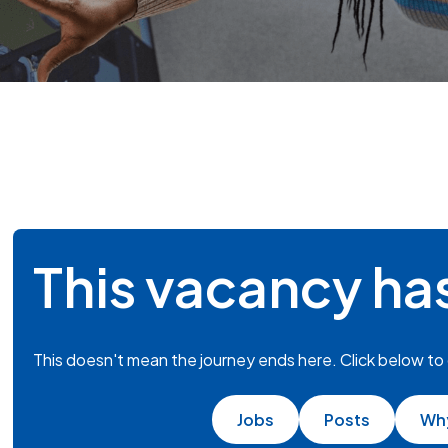
This vacancy ha
This doesn't mean the journey ends here. Click below to
Jobs
Posts
Wh