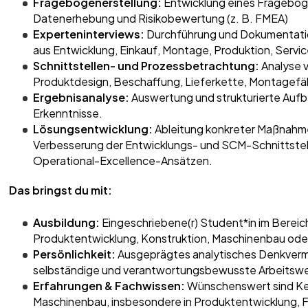
Fragebogenerstellung:
Entwicklung eines Frageboge
Datenerhebung und Risikobewertung (z. B. FMEA)
Experteninterviews:
Durchführung und Dokumentation
aus Entwicklung, Einkauf, Montage, Produktion, Serv
Schnittstellen- und Prozessbetrachtung:
Analyse 
Produktdesign, Beschaffung, Lieferkette, Montagefä
Ergebnisanalyse:
Auswertung und strukturierte Auf
Erkenntnisse.
Lösungsentwicklung:
Ableitung konkreter Maßnahmen
Verbesserung der Entwicklungs- und SCM-Schnittstel
Operational-Excellence-Ansätzen.
Das bringst du mit:
Ausbildung:
Eingeschriebene(r) Student*in im Berei
Produktentwicklung, Konstruktion, Maschinenbau ode
Persönlichkeit:
Ausgeprägtes analytisches Denkvermö
selbständige und verantwortungsbewusste Arbeitswe
Erfahrungen & Fachwissen:
Wünschenswert sind Ke
Maschinenbau, insbesondere in Produktentwicklung, 