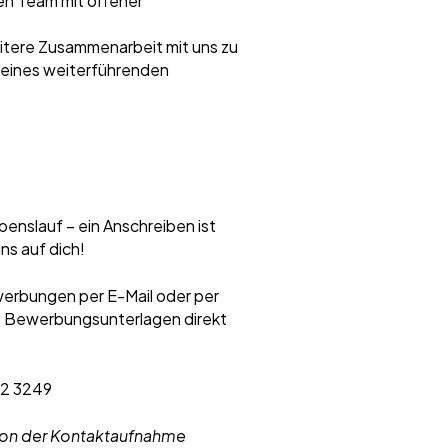
en Team mit offener
eitere Zusammenarbeit mit uns zu
, eines weiterführenden
benslauf – ein Anschreiben ist
uns auf dich!
erbungen per E-Mail oder per
ne Bewerbungsunterlagen direkt
92 3249
 von der Kontaktaufnahme