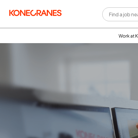
Work at 
Who w
Rewar
benefi
Learni
devel
Well-b
Inclus
divers