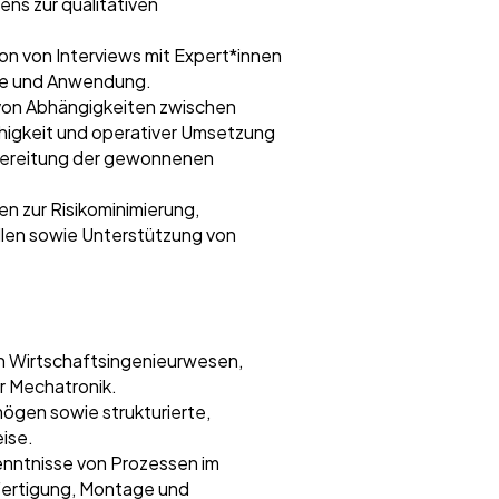
ns zur qualitativen
 von Interviews mit Expert*innen
ice und Anwendung.
von Abhängigkeiten zwischen
higkeit und operativer Umsetzung
bereitung der gewonnenen
 zur Risikominimierung,
len sowie Unterstützung von
ch Wirtschaftsingenieurwesen,
r Mechatronik.
gen sowie strukturierte,
ise.
nntnisse von Prozessen im
Fertigung, Montage und