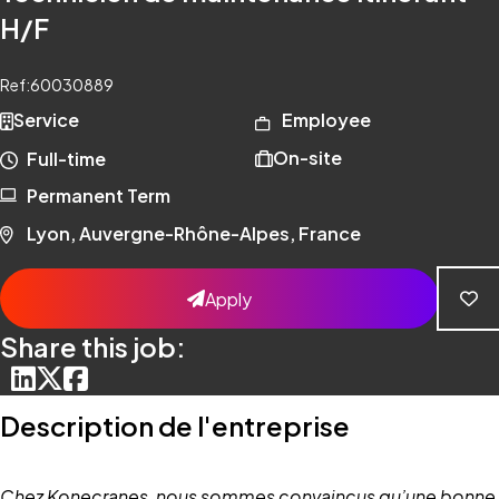
H/F
Ref:
60030889
Service
Employee
On-site
Full-time
Permanent Term
Lyon, Auvergne-Rhône-Alpes, France
Apply
Share this job:
Description de l'entreprise
Chez Konecranes, nous sommes convaincus qu’une bonne