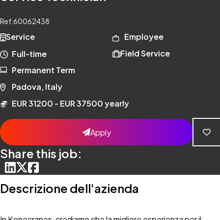
Ref:
60062438
Service
Employee
Field Service
Full-time
Permanent Term
Padova, Italy
EUR 31200 - EUR 37500 yearly
Apply
Share this job:
Descrizione dell'azienda
In Konecranes, crediamo che la migliore esperienza per il