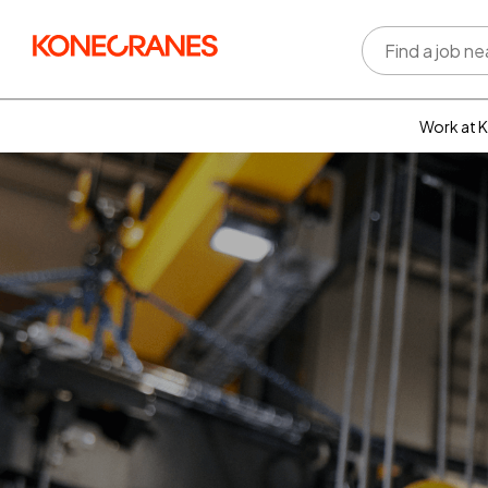
Work at 
Who w
Rewar
benefi
Learni
devel
Well-b
Inclus
divers