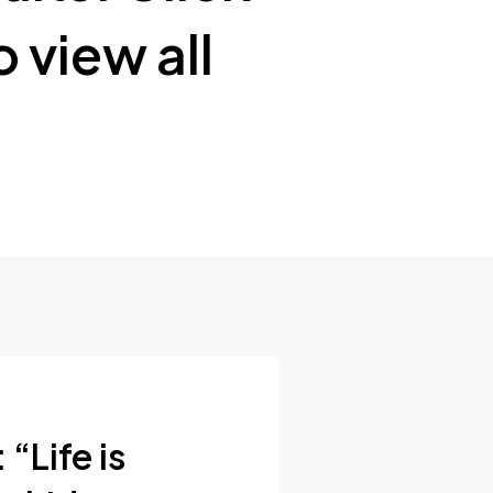
 view all
“Life is