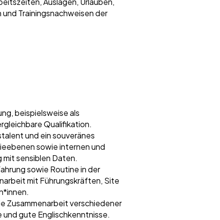
beitszeiten, Auslagen, Urlauben,
 und Trainingsnachweisen der
g, beispielsweise als
rgleichbare Qualifikation.
talent und ein souveränes
hieebenen sowie internen und
 mit sensiblen Daten.
fahrung sowie Routine in der
arbeit mit Führungskräften, Site
n*innen.
 die Zusammenarbeit verschiedener
 und gute Englischkenntnisse.