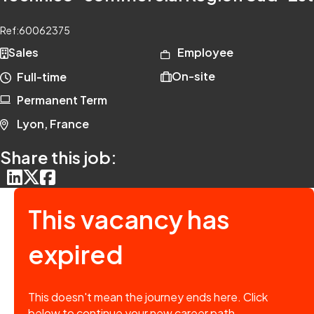
Ref:
60062375
Sales
Employee
On-site
Full-time
Permanent Term
Lyon, France
Share this job:
This vacancy has
expired
This doesn't mean the journey ends here. Click
below to continue your new career path.