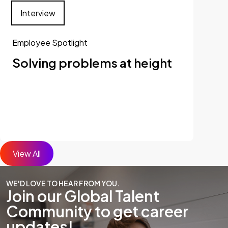
Interview
Employee Spotlight
Solving problems at height
View All
WE'D LOVE TO HEAR FROM YOU.
Join our Global Talent
Community to get career
updates!