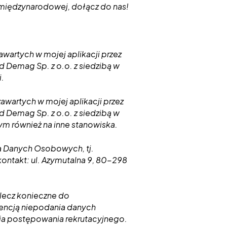
ji międzynarodowej, dołącz do nas!
artych w mojej aplikacji przez
 Demag Sp. z o.o. z siedzibą w
.
wartych w mojej aplikacji przez
 Demag Sp. z o.o. z siedzibą w
ym również na inne stanowiska.
a Danych Osobowych, tj.
ontakt: ul. Azymutalna 9, 80-298
lecz konieczne do
encją niepodania danych
a postępowania rekrutacyjnego.