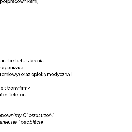
współpracownikami,
tandardach działania
organizacji
emiowy) oraz opiekę medyczną i
e strony firmy
er, telefon
apewnimy Ci przestrzeń i
nie, jak i osobiście.