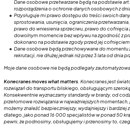
Dane osobowe przetwarzane będą na podstawie art. 6
rozporządzenia o ochronie danych osobowych z dnia
Przysługuje mi prawo dostępu do treści swoich da
sprostowania, usunięcia, ograniczenia przetwarzania
prawo do wniesienia sprzeciwu, prawo do cofnięcia 
dowolnym momencie bez wpływu na zgodność z pra
dokonano na podstawie zgody przed jej cofnięciem
Dane osobowe będą przechowywane do momentu z
rekrutacji, nie dłużej jednak niż przez 3 lata od dnia p
Moje dane osobowe nie będą podlegały zautomatyzowa
Konecranes moves what matters
. Konecranes jest świa
rozwiązań do transportu bliskiego, obsługującym szeroką
Konsekwentnie wyznaczamy standardy w branży, od codz
przełomowe rozwiązania w najważniejszych momentach, 
możemy znaleźć bezpieczniejszy, wydajniejszy i bardzie
dlatego, jako ponad 16 000 specjalistów w ponad 50 kra
pewni, że podnosimy, obsługujemy i przenosimy to, czeg