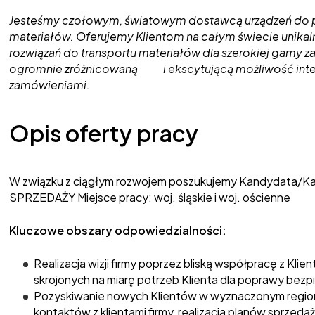
Jesteśmy czołowym, światowym dostawcą urządzeń do po
materiałów. Oferujemy Klientom na całym świecie unika
rozwiązań do transportu materiałów dla szerokiej gamy 
ogromnie zróżnicowaną i ekscytującą możliwość intel
zamówieniami.
Opis oferty pracy
W związku z ciągłym rozwojem poszukujemy Kandydata/Ka
SPRZEDAŻY Miejsce pracy: woj. śląskie i woj. ościenne
Kluczowe obszary odpowiedzialności:
Realizacja wizji firmy poprzez bliską współpracę z Kl
skrojonych na miarę potrzeb Klienta dla poprawy bezp
Pozyskiwanie nowych Klientów w wyznaczonym regioni
kontaktów z klientami firmy, realizacja planów sprzedaż