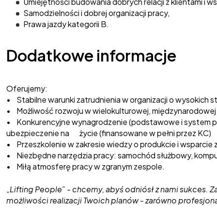
Umiejętności budowania dobrych relacji z klientami i 
Samodzielności i dobrej organizacji pracy,
Prawa jazdy kategorii B.
Dodatkowe informacje
Oferujemy:
• Stabilne warunki zatrudnienia w organizacji o wysokich s
• Możliwość rozwoju w wielokulturowej, międzynarodowej 
• Konkurencyjne wynagrodzenie (podstawowe i system pr
ubezpieczenie na życie (finansowane w pełni przez KC)
• Przeszkolenie w zakresie wiedzy o produkcie i wsparcie z
• Niezbędne narzędzia pracy: samochód służbowy, komput
• Miłą atmosferę pracy w zgranym zespole.
„Lifting People” - chcemy, abyś odniósł z nami sukces. Z
możliwości realizacji Twoich planów - zarówno profesjonal