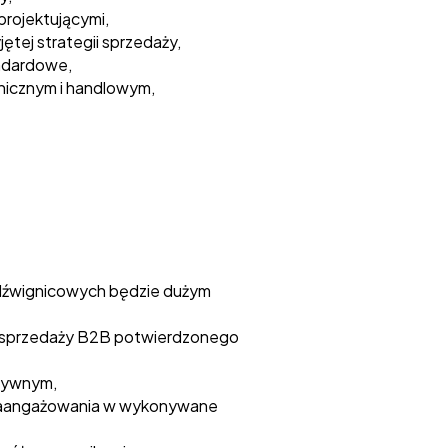
projektującymi,
tej strategii sprzedaży,
andardowe,
icznym i handlowym,
dźwignicowych będzie dużym
 sprzedaży B2B potwierdzonego
atywnym,
i zaangażowania w wykonywane