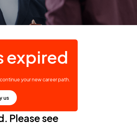
s expired
 continue your new career path.
y us
d. Please see