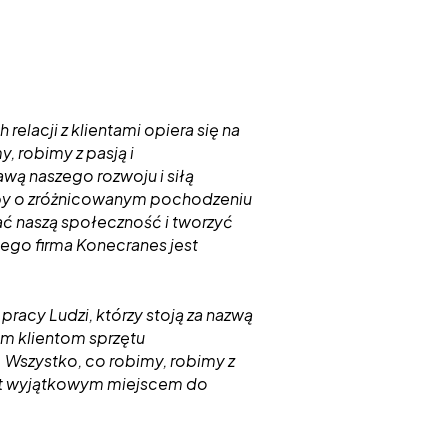
elacji z klientami opiera się na
, robimy z pasją i
wą naszego rozwoju i siłą
oby o zróżnicowanym pochodzeniu
ć naszą społeczność i tworzyć
ego firma Konecranes jest
pracy Ludzi, którzy stoją za nazwą
m klientom sprzętu
Wszystko, co robimy, robimy z
st wyjątkowym miejscem do