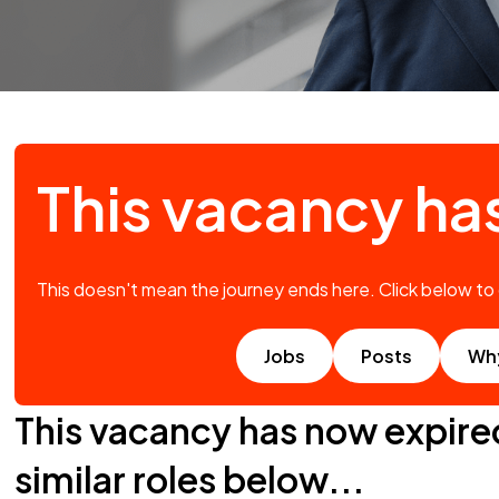
This vacancy ha
This doesn't mean the journey ends here. Click below to
Jobs
Posts
Wh
This vacancy has now expire
similar roles below...