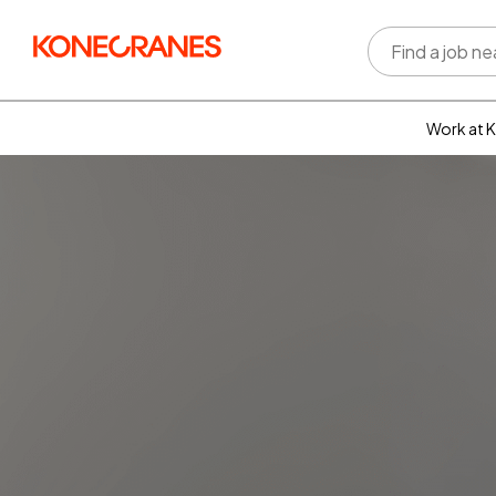
Work at 
Who w
Rewar
benefi
Learni
devel
Well-b
Inclus
divers