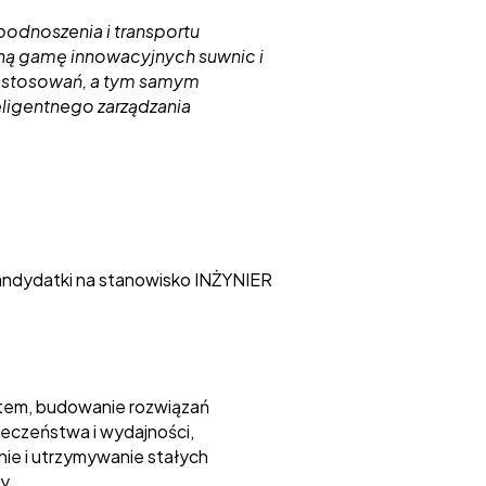
dnoszenia i transportu
lną gamę innowacyjnych suwnic i
zastosowań, a tym samym
igentnego zarządzania
ndydatki na stanowisko INŻYNIER
ientem, budowanie rozwiązań
ieczeństwa i wydajności,
e i utrzymywanie stałych
y,