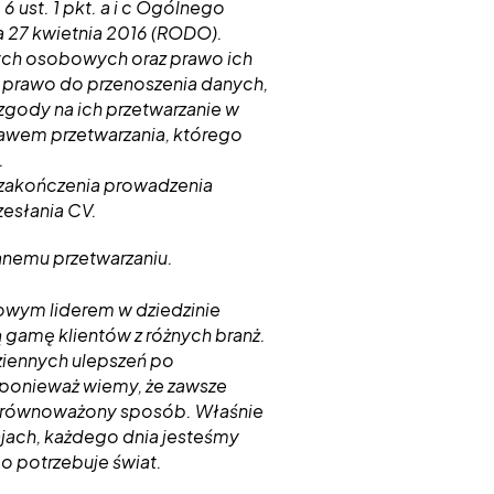
 ust. 1 pkt. a i c Ogólnego
 27 kwietnia 2016 (RODO).
nych osobowych oraz prawo ich
, prawo do przenoszenia danych,
zgody na ich przetwarzanie w
wem przetwarzania, którego
.
akończenia prowadzenia
rzesłania CV.
nemu przetwarzaniu.
towym liderem w dziedzinie
 gamę klientów z różnych branż.
iennych ulepszeń po
ponieważ wiemy, że zawsze
j zrównoważony sposób. Właśnie
jach, każdego dnia jesteśmy
o potrzebuje świat.