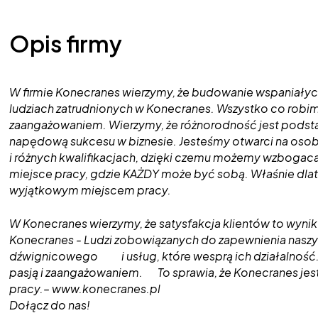
Opis firmy
W firmie Konecranes wierzymy, że budowanie wspaniałych r
ludziach zatrudnionych w Konecranes. Wszystko co robimy
zaangażowaniem. Wierzymy, że różnorodność jest podsta
napędową sukcesu w biznesie. Jesteśmy otwarci na os
i różnych kwalifikacjach, dzięki czemu możemy wzbogaca
miejsce pracy, gdzie KAŻDY może być sobą. Właśnie dlat
wyjątkowym miejscem pracy.
W Konecranes wierzymy, że satysfakcja klientów to wynik 
Konecranes - Ludzi zobowiązanych do zapewnienia naszy
dźwignicowego i usług, które wesprą ich działalność. 
pasją i zaangażowaniem. To sprawia, że Konecranes je
pracy.– www.konecranes.pl
Dołącz do nas!