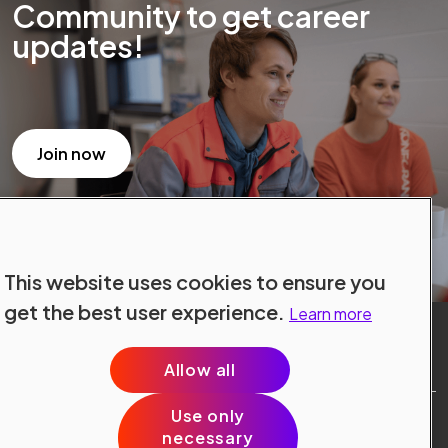
Community to get career
updates!
Join now
This website uses cookies to ensure you
get the best user experience.
Learn more
Allow all
Use only
Site Terms
necessary
Data Protection