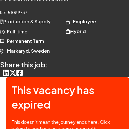
Ref:
51089737
Production & Supply
Employee
Hybrid
Full-time
Permanent Term
Markaryd, Sweden
Share this job:
This vacancy has
expired
This doesn't mean the journey ends here. Click
below to continue your new career path.