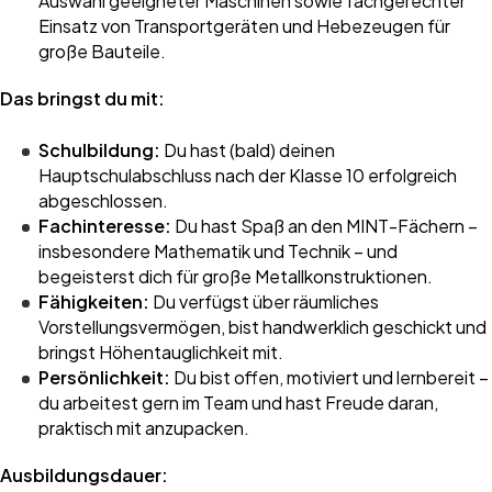
Auswahl geeigneter Maschinen sowie fachgerechter
Einsatz von Transportgeräten und Hebezeugen für
große Bauteile.
Das bringst du mit:
Schulbildung:
Du hast (bald) deinen
Hauptschulabschluss nach der Klasse 10 erfolgreich
abgeschlossen.
Fachinteresse:
Du hast Spaß an den MINT-Fächern –
insbesondere Mathematik und Technik – und
begeisterst dich für große Metallkonstruktionen.
Fähigkeiten:
Du verfügst über räumliches
Vorstellungsvermögen, bist handwerklich geschickt und
bringst Höhentauglichkeit mit.
Persönlichkeit:
Du bist offen, motiviert und lernbereit –
du arbeitest gern im Team und hast Freude daran,
praktisch mit anzupacken.
Ausbildungsdauer: