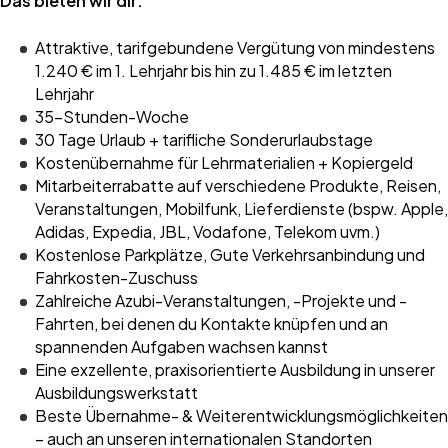
Das bieten wir dir:
Attraktive, tarifgebundene Vergütung von mindestens
1.240 € im 1. Lehrjahr bis hin zu 1.485 € im letzten
Lehrjahr
35-Stunden-Woche
30 Tage Urlaub + tarifliche Sonderurlaubstage
Kostenübernahme für Lehrmaterialien + Kopiergeld
Mitarbeiterrabatte auf verschiedene Produkte, Reisen,
Veranstaltungen, Mobilfunk, Lieferdienste (bspw. Apple,
Adidas, Expedia, JBL, Vodafone, Telekom uvm.)
Kostenlose Parkplätze, Gute Verkehrsanbindung und
Fahrkosten-Zuschuss
Zahlreiche Azubi-Veranstaltungen, -Projekte und -
Fahrten, bei denen du Kontakte knüpfen und an
spannenden Aufgaben wachsen kannst
Eine exzellente, praxisorientierte Ausbildung in unserer
Ausbildungswerkstatt
Beste Übernahme- & Weiterentwicklungsmöglichkeiten
– auch an unseren internationalen Standorten