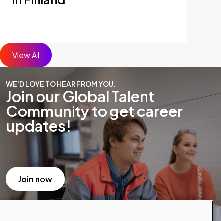
View All
WE'D LOVE TO HEAR FROM YOU.
Join our Global Talent
Community to get career
updates!
Join now