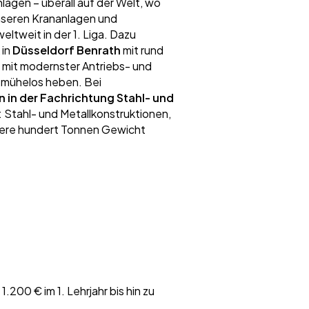
agen – überall auf der Welt, wo
nseren Krananlagen und
ltweit in der 1. Liga. Dazu
in
Düsseldorf Benrath
mit rund
 mit modernster Antriebs- und
 mühelos heben. Bei
 in der Fachrichtung Stahl- und
: Stahl- und Metallkonstruktionen,
rere hundert Tonnen Gewicht
200 € im 1. Lehrjahr bis hin zu