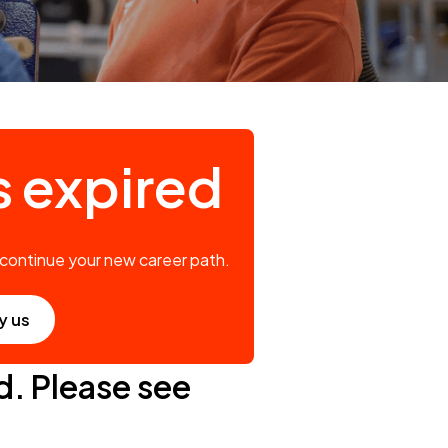
s expired
 continue your new career path.
y us
d. Please see