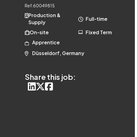
Ref:
60049815
Production &
Full-time
Supply
On-site
Fixed Term
Apprentice
Düsseldorf, Germany
Share this job: