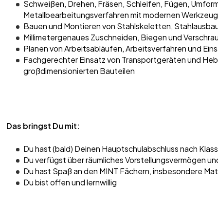
Schweißen, Drehen, Fräsen, Schleifen, Fügen, Umforme
Metallbearbeitungsverfahren mit modernen Werkzeu
Bauen und Montieren von Stahlskeletten, Stahlausba
Millimetergenaues Zuschneiden, Biegen und Verschra
Planen von Arbeitsabläufen, Arbeitsverfahren und Eins
Fachgerechter Einsatz von Transportgeräten und Heb
großdimensionierten Bauteilen
Das bringst Du mit:
Du hast (bald) Deinen Hauptschulabschluss nach Klass
Du verfügst über räumliches Vorstellungsvermögen und
Du hast Spaß an den MINT Fächern, insbesondere Mat
Du bist offen und lernwillig