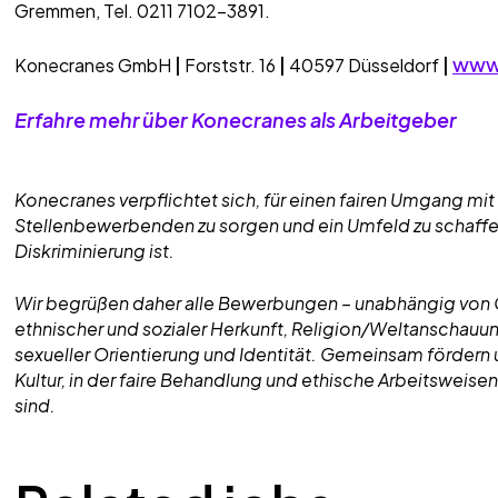
Gremmen, Tel. 0211 7102-3891.
www.
Konecranes GmbH
|
Forststr. 16
|
40597 Düsseldorf
|
Erfahre mehr über Konecranes als Arbeitgeber
Konecranes verpflichtet sich, für einen fairen Umgang mit
Stellenbewerbenden zu sorgen und ein Umfeld zu schaffen,
Diskriminierung ist.
Wir begrüßen daher alle Bewerbungen – unabhängig von G
ethnischer und sozialer Herkunft, Religion/Weltanschauun
sexueller Orientierung und Identität. Gemeinsam fördern 
Kultur, in der faire Behandlung und ethische Arbeitsweisen
sind.