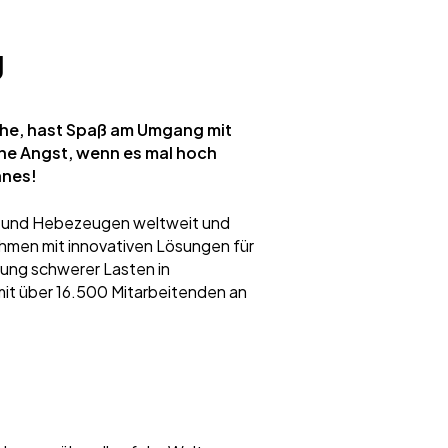
g
sche, hast Spaß am Umgang mit
ne Angst, wenn es mal hoch
anes!
en und Hebezeugen weltweit und
hmen mit innovativen Lösungen für
ung schwerer Lasten in
mit über 16.500 Mitarbeitenden an