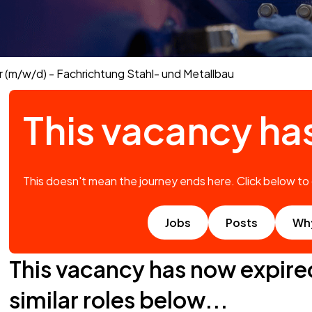
 (m/w/d) - Fachrichtung Stahl- und Metallbau
This vacancy ha
This doesn't mean the journey ends here. Click below to
Jobs
Posts
Wh
This vacancy has now expire
similar roles below...