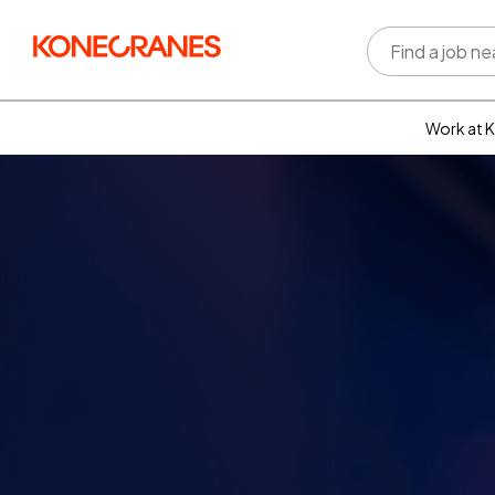
Work at 
Who w
Rewar
benefi
Learni
devel
Well-b
Inclus
divers