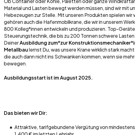
Ob Container oder Kohle, Paletten oder ganze Windkraftanl
Material und Lasten bewegt werden müssen, sind wir mit u
Hebezeugen zur Stelle. Mit unseren Produkten spielen wir we
gehören auch die Hafenmobilkrane, die wir in unserem Werk 
800 Kolleg*innen entwickeln und produzieren. Top-Geräte
Steuerungstechnik, die bis zu 200 Tonnen schwere Lasten
Deiner
Ausbildung zum*zur Konstruktionsmechaniker*in
Metallbau
lernst Du, was unsere Krane wirklich stark macht
die auch dann nicht ins Schwanken kommen, wenn sie meh
bewegen.
Ausbildungsstart ist im August 2025.
Das bieten wir Dir:
Attraktive, tarifgebundene Vergütung von mindestens 1.
1.400 € im letzten Lehrjahr