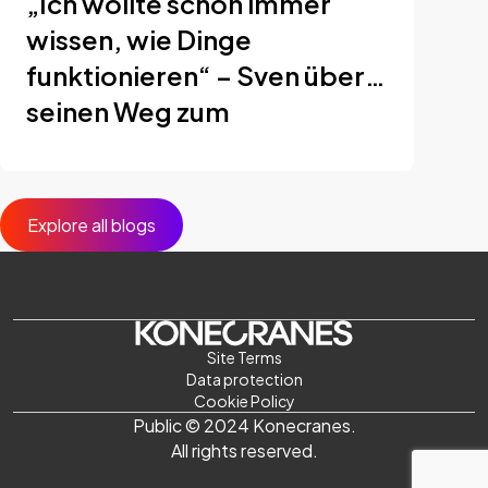
„Ich wollte schon immer
wissen, wie Dinge
funktionieren“ – Sven über
seinen Weg zum
Servicetechniker
Explore all blogs
Site Terms
Data protection
Cookie Policy
Public © 2024 Konecranes.
All rights reserved.