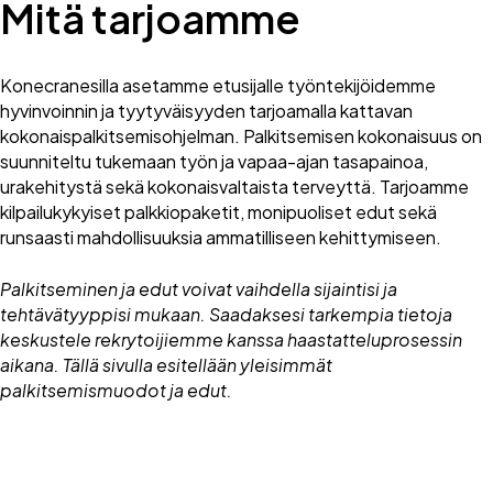
Mitä tarjoamme
Konecranesilla asetamme etusijalle työntekijöidemme
hyvinvoinnin ja tyytyväisyyden tarjoamalla kattavan
kokonaispalkitsemisohjelman. Palkitsemisen kokonaisuus on
suunniteltu tukemaan työn ja vapaa-ajan tasapainoa,
urakehitystä sekä kokonaisvaltaista terveyttä. Tarjoamme
kilpailukykyiset palkkiopaketit, monipuoliset edut sekä
runsaasti mahdollisuuksia ammatilliseen kehittymiseen.
Palkitseminen ja edut voivat vaihdella sijaintisi ja
tehtävätyyppisi mukaan. Saadaksesi tarkempia tietoja
keskustele rekrytoijiemme kanssa haastatteluprosessin
aikana. Tällä sivulla esitellään yleisimmät
palkitsemismuodot ja edut.