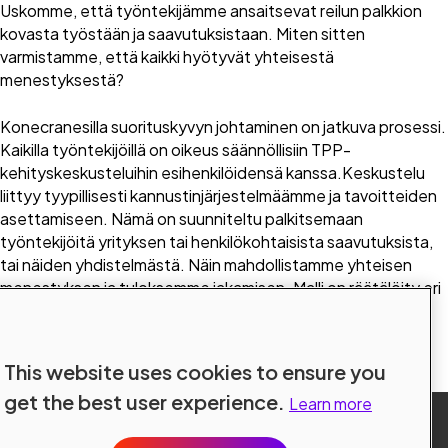
Uskomme, että työntekijämme ansaitsevat reilun palkkion
kovasta työstään ja saavutuksistaan. Miten sitten
varmistamme, että kaikki hyötyvät yhteisestä
menestyksestä?
Konecranesilla suorituskyvyn johtaminen on jatkuva prosessi.
Kaikilla työntekijöillä on oikeus säännöllisiin TPP-
kehityskeskusteluihin esihenkilöidensä kanssa.Keskustelu
liittyy tyypillisesti kannustinjärjestelmäämme ja tavoitteiden
asettamiseen. Nämä on suunniteltu palkitsemaan
työntekijöitä yrityksen tai henkilökohtaisista saavutuksista,
tai näiden yhdistelmästä. Näin mahdollistamme yhteisen
menestyksen ja tuloksemme jakamisen. Malli on räätälöity eri
työntekijäryhmille ja maille. Saadaksesi tarkempaa tietoa
keskustele rekrytoijiemme kanssa haastatteluprosessin
aikana.
This website uses cookies to ensure you
get the best user experience.
Learn more