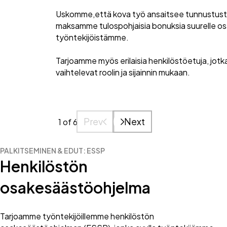
Uskomme,että kova työ ansaitsee tunnustusta
maksamme tulospohjaisia bonuksia suurelle os
työntekijöistämme.
Tarjoamme myös erilaisia henkilöstöetuja, jotk
vaihtelevat roolin ja sijainnin mukaan.
Prev
Next
1
of 6
PALKITSEMINEN & EDUT: ESSP
Henkilöstön
osakesäästöohjelma
Tarjoamme työntekijöillemme henkilöstön