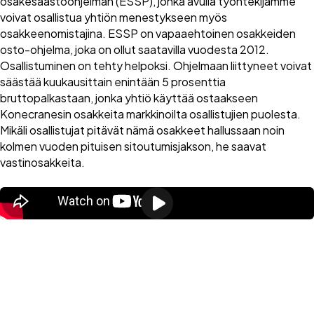
osakesäästöohjelman (ESSP), jonka avulla työntekijämme
voivat osallistua yhtiön menestykseen myös
osakkeenomistajina. ESSP on vapaaehtoinen osakkeiden
osto-ohjelma, joka on ollut saatavilla vuodesta 2012.
Osallistuminen on tehty helpoksi. Ohjelmaan liittyneet voivat
säästää kuukausittain enintään 5 prosenttia
bruttopalkastaan, jonka yhtiö käyttää ostaakseen
Konecranesin osakkeita markkinoilta osallistujien puolesta.
Mikäli osallistujat pitävät nämä osakkeet hallussaan noin
kolmen vuoden pituisen sitoutumisjakson, he saavat
vastinosakkeita.